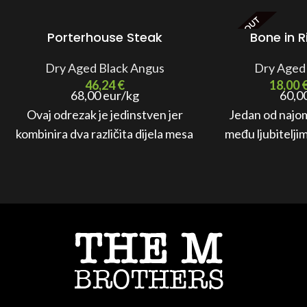
SOLD OUT
Porterhouse Steak
Bone in 
Dry Aged Black Angus
Dry Aged
46,24
€
18,00
68,00 eur/kg
60,0
Ovaj odrezak je jedinstven jer
Jedan od najom
kombinira dva različita dijela mesa
među ljubitelji
– filet mignon i New York strip
izuzetne komb
steak – pružajući vam dvostruki
okusa i
užitak u svakom zalogaju.