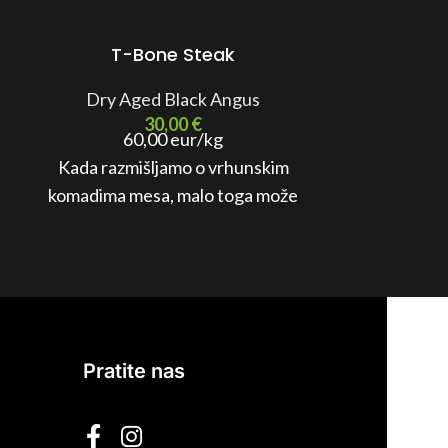
★
T-Bone Steak
Boneles
Dry Aged Black Angus
Dry Ag
30,00
€
60,00 eur/kg
95
Kada razmišljamo o vrhunskim
O popular
komadima mesa, malo toga može
suvišno prič
konkurirati dry aged T-bone
samo da
odresku.
najpopular
Pratite nas