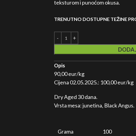
teksturom i punoćom okusa.
TRENUTNO DOSTUPNE TEŽINE P
DODAJ
Opis
90,00 eur/kg
Cijena 02.05.2025.: 100,00 eur/kg
Dry Aged 30 dana.
Vrsta mesa: junetina, Black Angus.
Grama
100