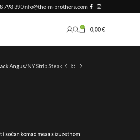
8 798 390
info@the-m-brothers.com
0
0,00
€
lack Angus
NY Strip Steak
at i sočan komad mesa s izuzetnom