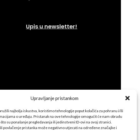
Upis u newsletter!
Upravljanje pristankom
užili najbolja iskustva, koristimo tehnologije poput kolačića za pohranu i/ili
rmacijama o uređaju. Pristanak na ove tehnologije omogućit će nam obradu
što su ponašanje pregledavanja ili jedinstveni ID-ovi na ovoj stranici.
ili povlačenje pristanka može negativno utjecati na određene značajke i