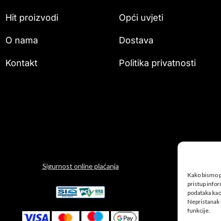
Hit proizvodi
Opći uvjeti
O nama
Dostava
Kontakt
Politika privatnosti
Sigurnost online plaćanja
Kako bismo pr
pristup info
podataka kao 
Nepristanak 
funkcije.