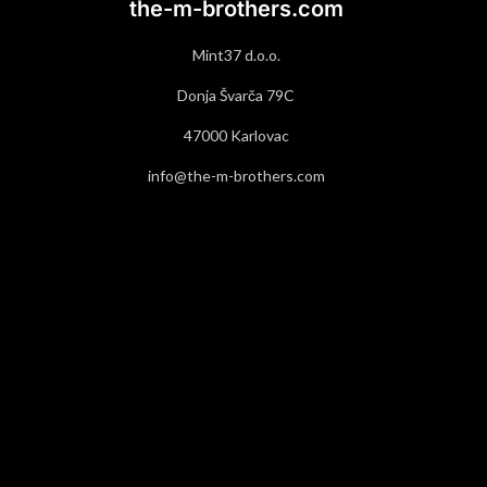
the-m-brothers.com
Mint37 d.o.o.
Donja Švarča 79C
47000 Karlovac
info@the-m-brothers.com