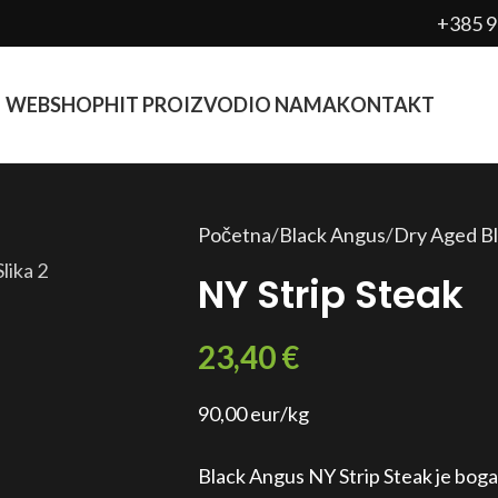
+385 9
WEBSHOP
HIT PROIZVODI
O NAMA
KONTAKT
Početna
Black Angus
Dry Aged B
NY Strip Steak
23,40
€
90,00 eur/kg
Black Angus NY Strip Steak je bog