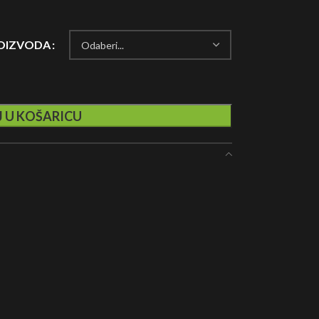
ROIZVODA
 U KOŠARICU