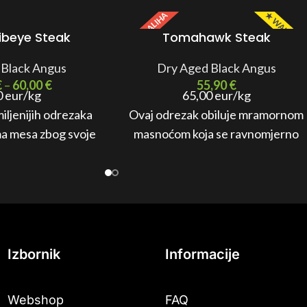
MALA ZALIHA
★ WANTED 
Ribeye Steak
Tomahawk Steak
 Black Angus
Dry Aged Black Angus
€
–
60,00
€
55,90
€
0 eur/kg
65,00 eur/kg
iljenijih odrezaka
Ovaj odrezak obiluje mramornom
ma mesa zbog svoje
masnoćom koja se ravnomjerno
inacije bogatstva
raspoređuje po mesu. To rezultira
 sočnosti.
bogatim okusom i nevjerojatnom
sočnošću.
Izbornik
Informacije
Webshop
FAQ