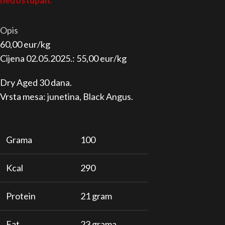
nedostupan.
Opis
60,00 eur/kg
Cijena 02.05.2025.: 55,00 eur/kg
Dry Aged 30 dana.
Vrsta mesa: junetina, Black Angus.
Grama
100
Kcal
290
Protein
21 gram
Fat
23 grama