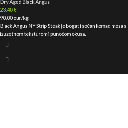
Dry Aged Black Angus
23,40
€
90,00 eur/kg
Black Angus NY Strip Steak je bogat i sočan komad mesa s
izuzetnom teksturom i punoćom okusa.
the-m-brothers.com
Mint37 d.o.o.
Donja Švarča 79C
47000 Karlovac