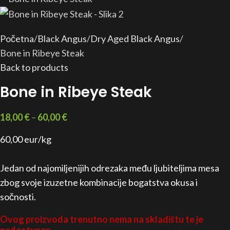
Početna
Black Angus
Dry Aged Black Angus
Bone in Ribeye Steak
Back to products
Bone in Ribeye Steak
18,00
€
–
60,00
€
60,00 eur/kg
Jedan od najomiljenijih odrezaka među ljubiteljima mesa
zbog svoje izuzetne kombinacije bogatstva okusa i
sočnosti.
Ovog proizvoda trenutno nema na skladištu te je