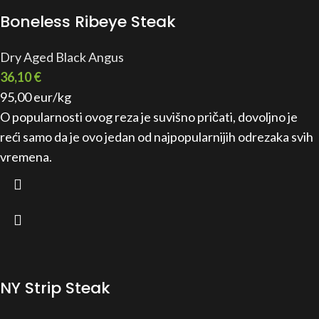
Boneless Ribeye Steak
Dry Aged Black Angus
36,10
€
95,00 eur/kg
O popularnosti ovog reza je suvišno pričati, dovoljno je
reći samo da je ovo jedan od najpopularnijih odrezaka svih
vremena.
NY Strip Steak