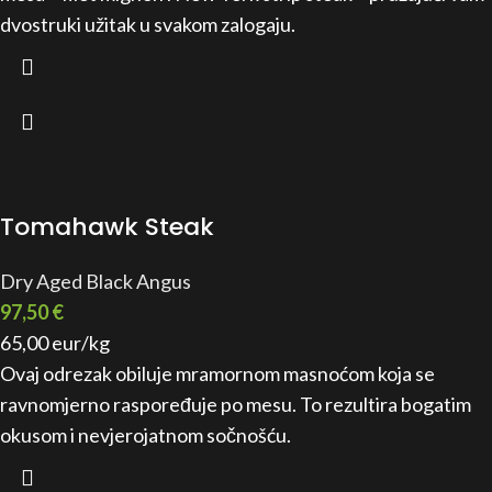
dvostruki užitak u svakom zalogaju.
Tomahawk Steak
Dry Aged Black Angus
97,50
€
65,00 eur/kg
Ovaj odrezak obiluje mramornom masnoćom koja se
ravnomjerno raspoređuje po mesu. To rezultira bogatim
okusom i nevjerojatnom sočnošću.