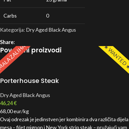
Carbs
0
Kategorija:
Dry Aged Black Angus
Share:
ALA ZALIHA
★ WANTED
Povezani proizvodi
Porterhouse Steak
Dry Aged Black Angus
46,24
€
68,00 eur/kg
Ovaj odrezak je jedinstven jer kombinira dva različita dijela
mesa – filet mignon i New York strip steak – pružajući vam