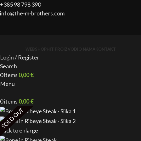
+385 98 798 390
info@the-m-brothers.com
WEBSHOP
HIT PROIZVODI
O NAMA
KONTAKT
Login / Register
Search
0
items
0,00
€
Menu
0
items
0,00
€
SOLD OUT
Click to enlarge