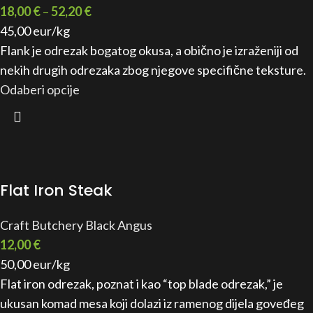
18,00
€
–
52,20
€
45,00 eur/kg
Flank je odrezak bogatog okusa, a obično je izraženiji od
nekih drugih odrezaka zbog njegove specifične teksture.
Odaberi opcije
Flat Iron Steak
Craft Butchery Black Angus
12,00
€
50,00 eur/kg
Flat iron odrezak, poznat i kao “top blade odrezak,” je
ukusan komad mesa koji dolazi iz ramenog dijela goveđeg