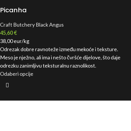
Picanha
Craft Butchery Black Angus
45,60
€
38,00 eur/kg
Odrezak dobre ravnoteže između mekoće i teksture.
Meso je nježno, ali ima i nešto čvršće dijelove, što daje
odrezku zanimljivu teksturalnu raznolikost.
Odaberi opcije
the-m-brothers.com