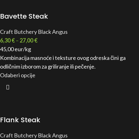
Bavette Steak
Craft Butchery Black Angus
6,30
€
–
27,00
€
45,00 eur/kg
Kombinacija masnoće i teksture ovog odreska čini ga
odličnim izborom za griliranje ili pečenje.
Odaberi opcije
Flank Steak
Craft Butchery Black Angus