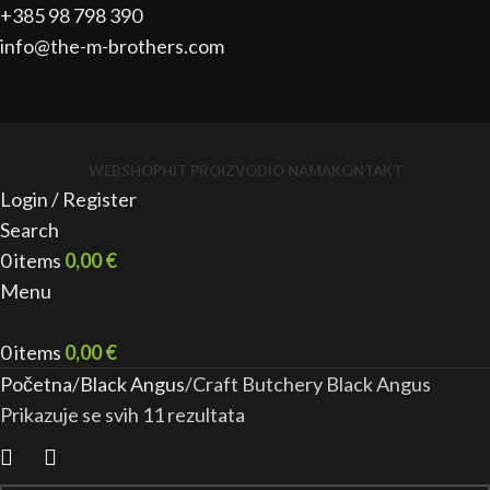
+385 98 798 390
info@the-m-brothers.com
WEBSHOP
HIT PROIZVODI
O NAMA
KONTAKT
Login / Register
Search
0
items
0,00
€
Menu
0
items
0,00
€
Početna
Black Angus
Craft Butchery Black Angus
Prikazuje se svih 11 rezultata