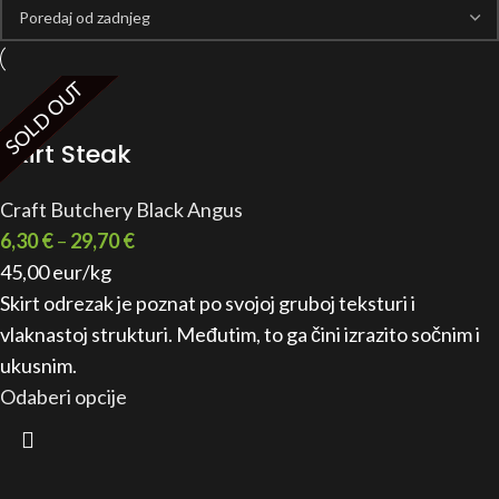
ALA ZALIHA
ALA ZALIHA
SOLD OUT
SOLD OUT
SOLD OUT
SOLD OUT
SOLD OUT
SOLD OUT
SOLD OUT
Skirt Steak
Craft Butchery Black Angus
6,30
€
–
29,70
€
45,00 eur/kg
Skirt odrezak je poznat po svojoj gruboj teksturi i
vlaknastoj strukturi. Međutim, to ga čini izrazito sočnim i
ukusnim.
Odaberi opcije