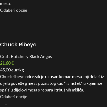
mesa.
Odaberi opcije
Chuck Ribeye
Craft Butchery Black Angus
21,60
€
45,00 eur/kg
Chuck ribeye odrezak je ukusan komad mesa koji dolazi iz
dijela goveđeg mesa poznatog kao “ramstek” u kojem se
spajaju dijelovi mesa s rebara i trbušnih mišića.
Odaberi opcije