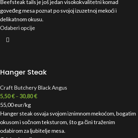
Beefsteak tails je još jedan visokokvalitetni komad
goveđeg mesa poznat po svojoj izuzetnoj mekoći i
delikatnom okusu.
Odaberi opcije
Hanger Steak
Craft Butchery Black Angus
5,50
€
–
30,80
€
55,00 eur/kg
Hanger steak osvaja svojom iznimnom mekoćom, bogatim
okusom i sočnom teksturom, što ga čini traženim
odabirom za ljubitelje mesa.