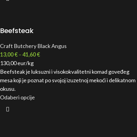
Beefsteak
Craft Butchery Black Angus
13,00
€
–
41,60
€
130,00 eur/kg
Beefsteak je luksuzni i visokokvalitetni komad goveđeg
mesa koji je poznat po svojoj izuzetnoj mekoći i delikatnom
okusu.
Odaberi opcije