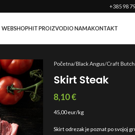
+385 98 7
WEBSHOP
HIT PROIZVODI
O NAMA
KONTAKT
Početna
Black Angus
Craft Butch
Skirt Steak
8,10
€
45,00 eur/kg
Skirt odrezak je poznat po svojoj gru