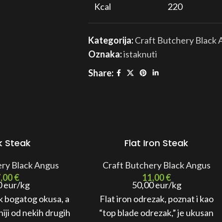
Kcal
220
Protein
22 grama
Kategorija:
Craft Butchery Black
Oznaka:
istaknuti
Fat
14 grama
Share:
Carbs
0
k Steak
Flat Iron Steak
ery Black Angus
Craft Butchery Black Angus
7,00
€
11,00
€
0 eur/kg
50,00 eur/kg
k bogatog okusa, a
Flat iron odrezak, poznat i kao
niji od nekih drugih
“top blade odrezak,” je ukusan