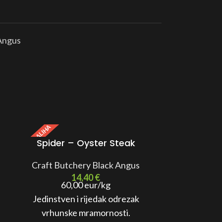
 Angus
MALA ZALIHA
Spider – Oyster Steak
Beef
Craft Butchery Black Angus
Craft But
14,40
€
60,00 eur/kg
75
Jedinstven i rijedak odrezak
Beefsteak
vrhunske mramornosti.
visokokvali