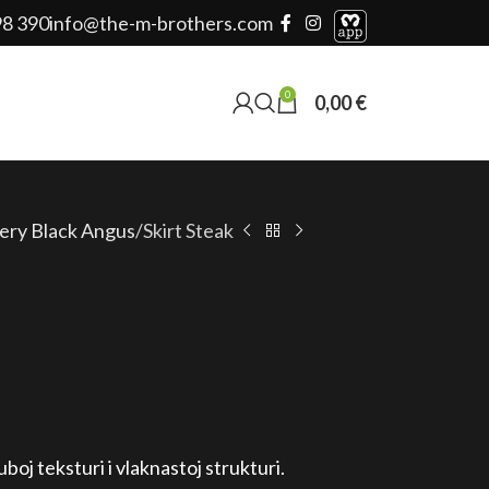
98 390
info@the-m-brothers.com
0
0,00
€
ery Black Angus
Skirt Steak
boj teksturi i vlaknastoj strukturi.