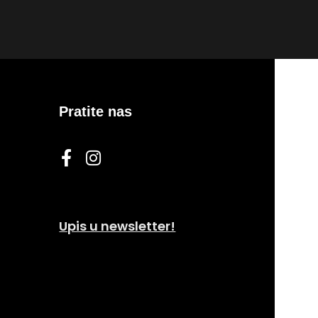
mesa poznat
mekoći i 
Pratite nas
Upis u newsletter!