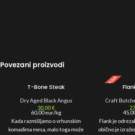
Povezani proizvodi
MALA ZALIHA
T-Bone Steak
Flan
Dry Aged Black Angus
Craft Butch
30,00
€
2
60,00 eur/kg
45,0
Kada razmišljamo o vrhunskim
Flank je odreza
komadima mesa, malo toga može
obično je izraže