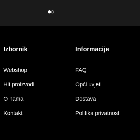
njegove specifične
komad mesa koji dolazi iz ramenog
sture.
dijela goveđeg mesa.
Izbornik
Informacije
Webshop
FAQ
Hit proizvodi
Opći uvjeti
O nama
Dostava
Kontakt
Politika privatnosti