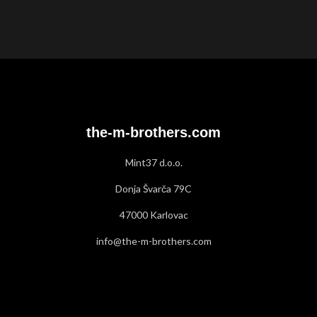
konkurirati dry aged T-bone
odrezaka zbog 
odresku.
tek
the-m-brothers.com
Mint37 d.o.o.
Donja Švarča 79C
47000 Karlovac
info@the-m-brothers.com