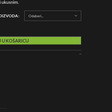
i ukusnim.
ROIZVODA
 U KOŠARICU