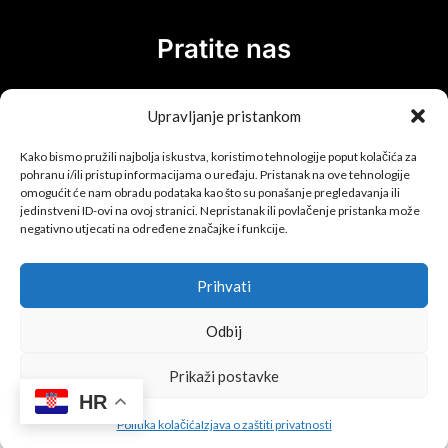
Pratite nas
Upravljanje pristankom
Kako bismo pružili najbolja iskustva, koristimo tehnologije poput kolačića za
pohranu i/ili pristup informacijama o uređaju. Pristanak na ove tehnologije
omogućit će nam obradu podataka kao što su ponašanje pregledavanja ili
Upis u newsletter!
jedinstveni ID-ovi na ovoj stranici. Nepristanak ili povlačenje pristanka može
negativno utjecati na određene značajke i funkcije.
Sigurnost online plaćanja
Prihvati
Odbij
Prikaži postavke
HR
Politika kolačića
Izjava o zaštiti privatnosti
Copyright © 2026 the-m-brothers.com