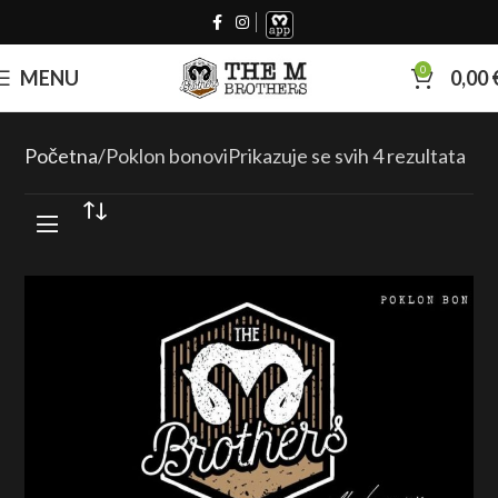
0
MENU
0,00
Početna
Poklon bonovi
Prikazuje se svih 4 rezultata