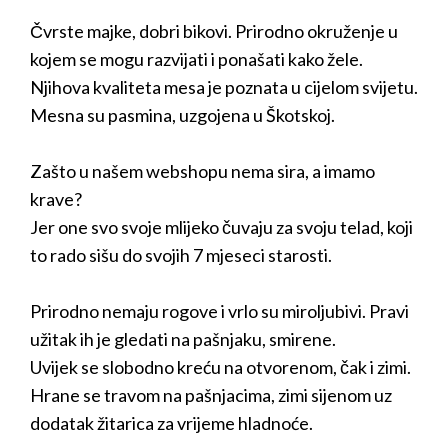
Čvrste majke, dobri bikovi. Prirodno okruženje u
kojem se mogu razvijati i ponašati kako žele.
Njihova kvaliteta mesa je poznata u cijelom svijetu.
Mesna su pasmina, uzgojena u Škotskoj.
Zašto u našem webshopu nema sira, a imamo
krave?
Jer one svo svoje mlijeko čuvaju za svoju telad, koji
to rado sišu do svojih 7 mjeseci starosti.
Prirodno nemaju rogove i vrlo su miroljubivi. Pravi
užitak ih je gledati na pašnjaku, smirene.
Uvijek se slobodno kreću na otvorenom, čak i zimi.
Hrane se travom na pašnjacima, zimi sijenom uz
dodatak žitarica za vrijeme hladnoće.