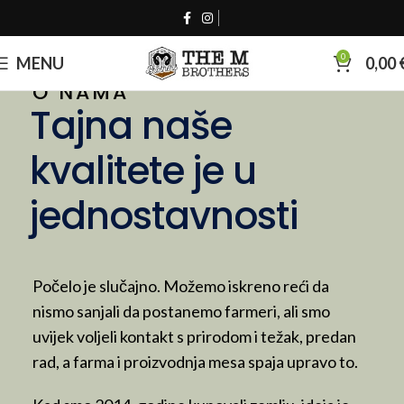
0
MENU
0,00
O NAMA
Tajna naše
kvalitete je u
jednostavnosti
Počelo je slučajno. Možemo iskreno reći da
nismo sanjali da postanemo farmeri, ali smo
uvijek voljeli kontakt s prirodom i težak, predan
rad, a farma i proizvodnja mesa spaja upravo to.