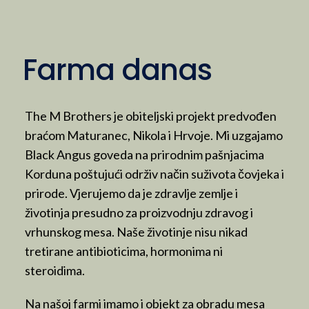
Farma danas
The M Brothers je obiteljski projekt predvođen
braćom Maturanec, Nikola i Hrvoje. Mi uzgajamo
Black Angus goveda na prirodnim pašnjacima
Korduna poštujući održiv način suživota čovjeka i
prirode. Vjerujemo da je zdravlje zemlje i
životinja presudno za proizvodnju zdravog i
vrhunskog mesa. Naše životinje nisu nikad
tretirane antibioticima, hormonima ni
steroidima.
Na našoj farmi imamo i objekt za obradu mesa