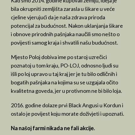
Kad smo 2014. godine kupovali zemlju, ideja je
bila okrupniti zemljišta zarasla u šikare u veće
cjeline vjerujući da je naša zdrava priroda
potencijal za budućnost. Nakon uklanjanja šikare
i obnove prirodnih pašnjaka naučili smo nešto o
povijesti samog kraja i shvatili našu budućnost.
Mjesto Poloj dobiva ime po staroj uzrečici
poznatoj u tom kraju, PO-LOJ, odnosno ljudi su
išli po loj upravo u taj kraj jer je tu bilo odličnih i
bogatih pašnjaka na kojima su se uzgajala očito
kvalitetna goveda, jer u protivnom ne bi bilo loja.
2016. godine dolaze prvi Black Angusi u Kordun i
ostalo je povijest koju morate doživjeti i upoznati.
Na našoj farmi nikada ne fali akcije.