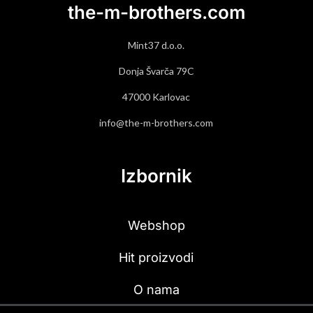
the-m-brothers.com
Mint37 d.o.o.
Donja Švarča 79C
47000 Karlovac
info@the-m-brothers.com
Izbornik
Webshop
Hit proizvodi
O nama