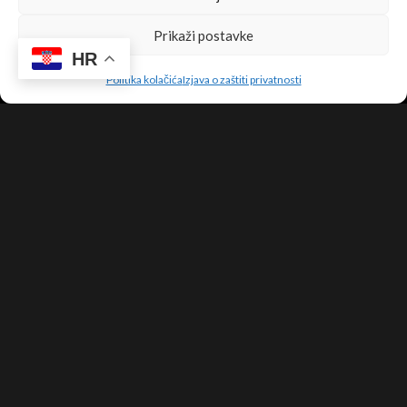
FAQ
Prikaži postavke
Opći uvjeti
HR
Politika kolačića
Izjava o zaštiti privatnosti
Dostava
Politika privatnosti
Pratite nas
Upis u newsletter!
Sigurnost online plaćanja