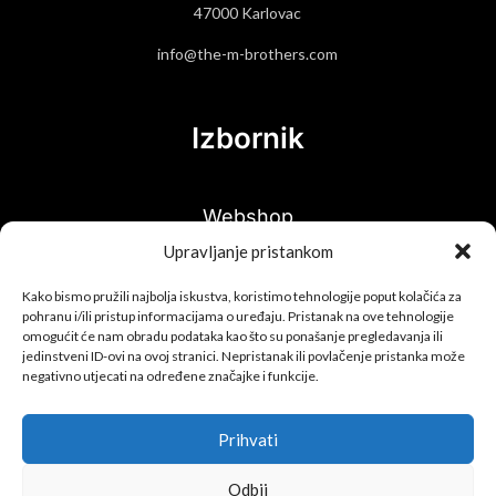
47000 Karlovac
info@the-m-brothers.com
Izbornik
Webshop
Upravljanje pristankom
Hit proizvodi
Kako bismo pružili najbolja iskustva, koristimo tehnologije poput kolačića za
O nama
pohranu i/ili pristup informacijama o uređaju. Pristanak na ove tehnologije
omogućit će nam obradu podataka kao što su ponašanje pregledavanja ili
jedinstveni ID-ovi na ovoj stranici. Nepristanak ili povlačenje pristanka može
Kontakt
negativno utjecati na određene značajke i funkcije.
Informacije
Prihvati
Odbij