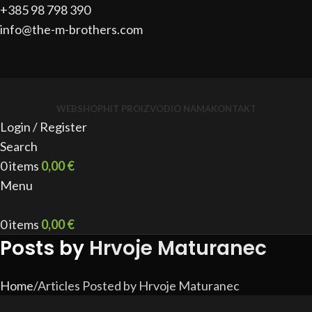
+385 98 798 390
info@the-m-brothers.com
WEBSHOP
HIT PROIZVODI
O NAMA
KONTAKT
Login / Register
Search
0
items
0,00
€
Menu
0
items
0,00
€
Posts by
Hrvoje Maturanec
Home
Articles Posted by Hrvoje Maturanec