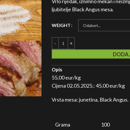
Vrlo rijedak, iznimno mekan i neizm
ljubitelje Black Angus mesa.
WEIGHT
DODAJ
Opis
55,00 eur/kg
Cijena 02.05.2025.: 45,00 eur/kg
Vrsta mesa: junetina, Black Angus.
Grama
100