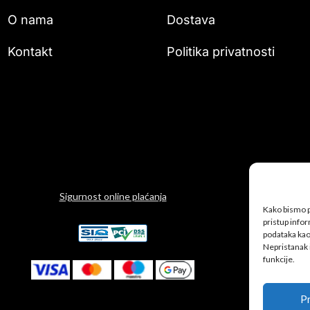
O nama
Dostava
Kontakt
Politika privatnosti
Sigurnost online plaćanja
Kako bismo pr
pristup info
podataka kao 
Nepristanak 
funkcije.
Pr