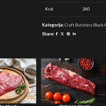
Kcal
260
Proteini
23 grama
Kategorija:
Craft Butchery Black
Share:
Masti
18 grama
Ugljikohidrati
0