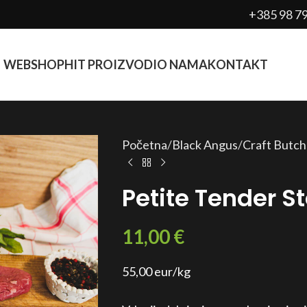
+385 98 7
WEBSHOP
HIT PROIZVODI
O NAMA
KONTAKT
Početna
Black Angus
Craft Butch
Petite Tender S
11,00
€
55,00 eur/kg