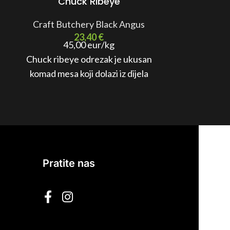
B
Chuck Ribeye
Craft But
Craft Butchery Black Angus
23,40
€
13
45,00 eur/kg
Beefste
Chuck ribeye odrezak je ukusan
visokokvali
komad mesa koji dolazi iz dijela
mesa koji 
goveđeg mesa poznatog kao
izuzetnoj 
“ramstek” u kojem se spajaju
dijelovi mesa s rebara i trbušnih
mišića.
Pratite nas