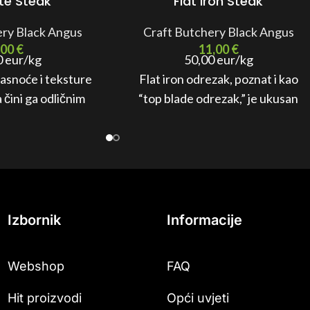
te Steak
Flat Iron Steak
ery Black Angus
Craft Butchery Black Angus
,00
€
11,00
€
0 eur/kg
50,00 eur/kg
asnoće i teksture
Flat iron odrezak, poznat i kao
čini ga odličnim
“top blade odrezak,” je ukusan
iranje ili pečenje.
komad mesa koji dolazi iz ramenog
dijela goveđeg mesa.
Izbornik
Informacije
Webshop
FAQ
Hit proizvodi
Opći uvjeti