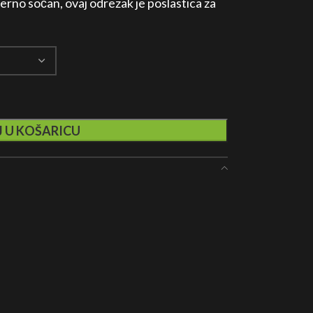
jerno sočan, ovaj odrezak je poslastica za
 U KOŠARICU