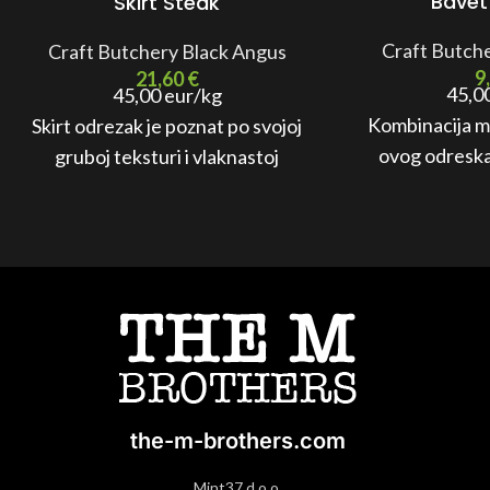
Bavet
Skirt Steak
Craft Butch
Craft Butchery Black Angus
9
21,60
€
45,0
45,00 eur/kg
Kombinacija m
Skirt odrezak je poznat po svojoj
ovog odreska 
gruboj teksturi i vlaknastoj
izborom za gril
strukturi. Međutim, to ga čini
izrazito sočnim i ukusnim.
the-m-brothers.com
Mint37 d.o.o.