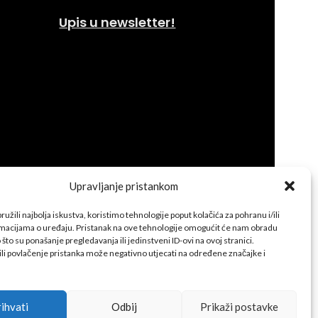
Upis u newsletter!
Upravljanje pristankom
užili najbolja iskustva, koristimo tehnologije poput kolačića za pohranu i/ili
rmacijama o uređaju. Pristanak na ove tehnologije omogućit će nam obradu
što su ponašanje pregledavanja ili jedinstveni ID-ovi na ovoj stranici.
ili povlačenje pristanka može negativno utjecati na određene značajke i
ihvati
Odbij
Prikaži postavke