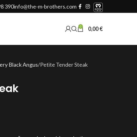
98 390
info@the-m-brothers.com
0
0,00
€
ery Black Angus
Petite Tender Steak
teak