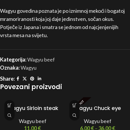
Wagyu govedina poznata je po iznimnoj mekoći i bogatoj
mramoriranosti koja joj daje jedinstven, sočan okus.
Potječe iz Japana i smatra se jednom od najcjenjenijih
vrsta mesa na svijetu.
Kategorija:
Wagyu beef
Oznaka:
Wagyu
Share:
Povezani proizvodi
SOLD OUT
Wagyu Sirloin steak
Wagyu Chuck eye
Wagyu beef
Wagyu beef
11,00
€
6,00
€
–
36,00
€