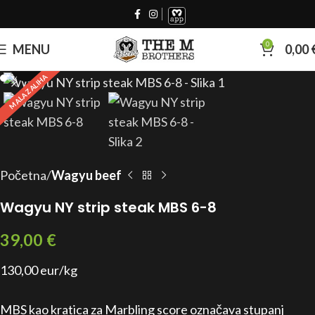
0
MENU
0,00
Click to enlarge
MALA ZALIHA
Početna
Wagyu beef
Wagyu NY strip steak MBS 6-8
39,00
€
130,00 eur/kg
MBS kao kratica za Marbling score označava stupanj