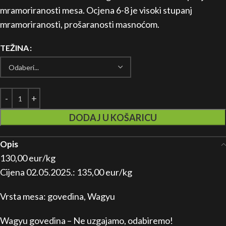
mramoriranosti mesa. Ocjena 6-8 je visoki stupanj
mramoriranosti, prošaranosti masnoćom.
TEŽINA
DODAJ U KOŠARICU
Opis
130,00 eur/kg
Cijena 02.05.2025.: 135,00 eur/kg
Vrsta mesa: govedina, Wagyu
Wagyu govedina – Ne uzgajamo, odabiremo!