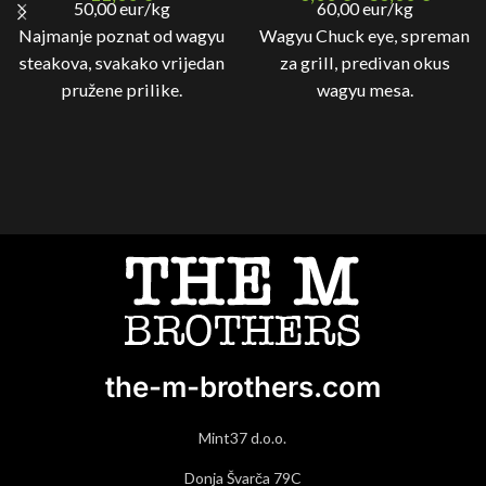
50,00 eur/kg
60,00 eur/kg
Najmanje poznat od wagyu
Wagyu Chuck eye, spreman
steakova, svakako vrijedan
za grill, predivan okus
pružene prilike.
wagyu mesa.
the-m-brothers.com
Mint37 d.o.o.
Donja Švarča 79C