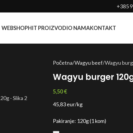
+385 9
WEBSHOP
HIT PROIZVODI
O NAMA
KONTAKT
Početna
Wagyu beef
Wagyu burg
Wagyu burger 120
5,50
€
45,83 eur/kg
Pakiranje: 120g (1 kom)