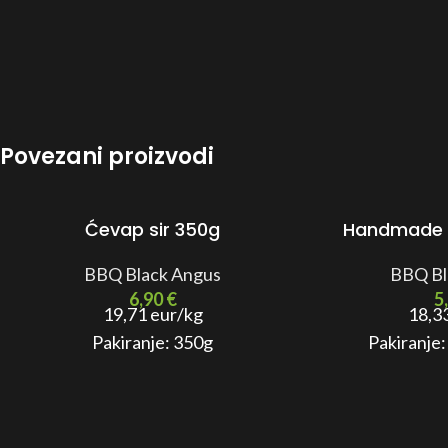
Povezani proizvodi
Ćevap sir 350g
Handmade b
BBQ Black Angus
BBQ Bl
6,90
€
5
19,71 eur/kg
18,3
Pakiranje: 350g
Pakiranje: