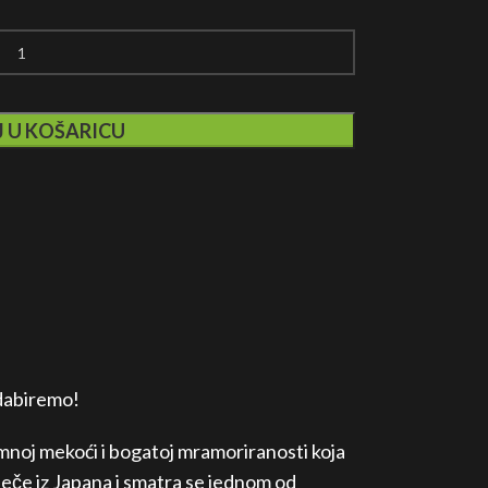
 U KOŠARICU
dabiremo!
noj mekoći i bogatoj mramoriranosti koja
tječe iz Japana i smatra se jednom od