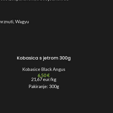
mrznuti
,
Wagyu
Kobasica s jetrom 300g
Kobasice Black Angus
Slow coo
6,50
€
21,67 eur/kg
Goveđi obra
Pakiranje: 300g
gurmanima 
mekoće i oku
vrijeme pripr
je to 