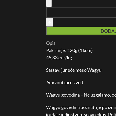
DODAJ
Opis
Pakiranje: 120g (1 kom)
45,83 eur/kg
Sastav: juneće meso Wagyu
Smrznuti proizvod
Wagyu govedina – Ne uzgajamo, o
Wagyu govedina poznata je po iznim
joj daje jedinstven, sočan okus. Po