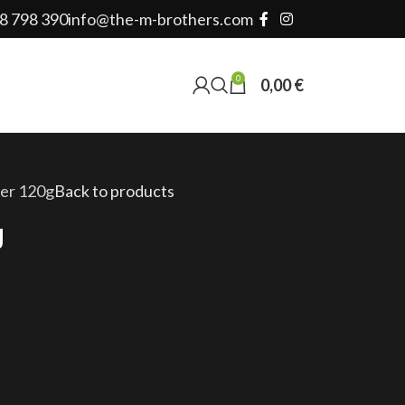
8 798 390
info@the-m-brothers.com
0
0,00
€
er 120g
Back to products
g