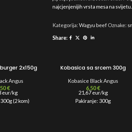
najcjenjenijih vrsta mesa na svijetu.
Kategorija:
Wagyu beef
Oznake:
s
Share:
urger 2x150g
Kobasica sa srcem 300g
ack Angus
Kobasice Black Angus
,50
€
6,50
€
3 eur/kg
21,67 eur/kg
 300g (2 kom)
Pakiranje: 300g