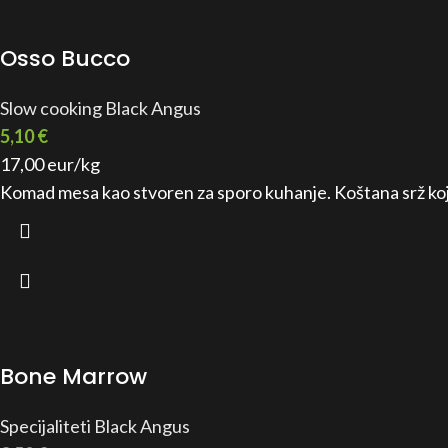
Osso Bucco
Slow cooking Black Angus
5,10
€
17,00 eur/kg
Komad mesa kao stvoren za sporo kuhanje. Koštana srž koja
Bone Marrow
Specijaliteti Black Angus