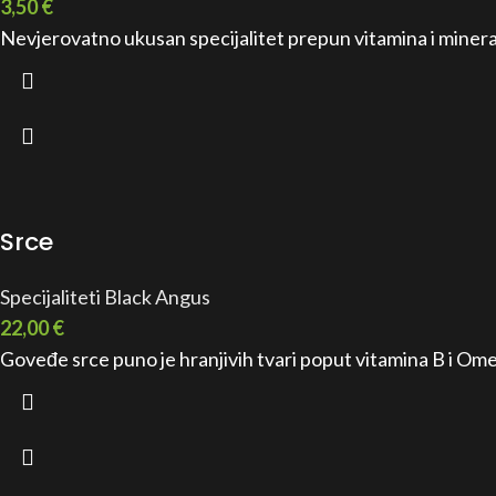
3,50
€
Nevjerovatno ukusan specijalitet prepun vitamina i minera
Srce
Specijaliteti Black Angus
22,00
€
Goveđe srce puno je hranjivih tvari poput vitamina B i Omega