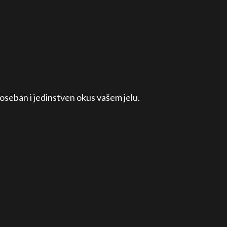
oseban i jedinstven okus vašem jelu.