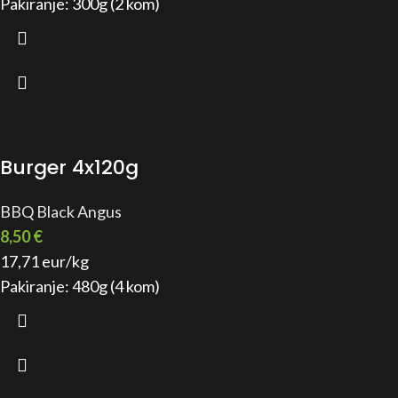
Pakiranje: 300g (2 kom)
Burger 4x120g
BBQ Black Angus
8,50
€
17,71 eur/kg
Pakiranje: 480g (4 kom)