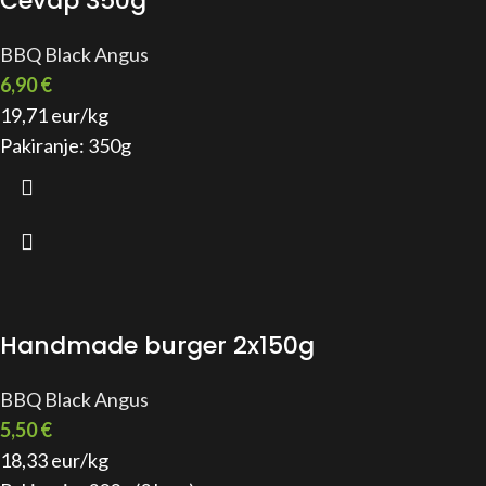
Ćevap 350g
BBQ Black Angus
6,90
€
19,71 eur/kg
Pakiranje: 350g
Handmade burger 2x150g
BBQ Black Angus
5,50
€
18,33 eur/kg