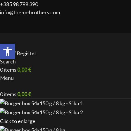
+385 98 798 390
info@the-m-brothers.com
Open toolbar
Login / Register
Search
0
items
0,00
€
Menu
0
items
0,00
€
Click to enlarge