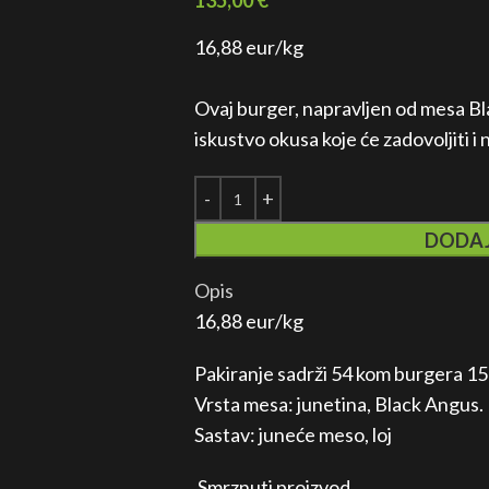
135,00
€
16,88 eur/kg
Ovaj burger, napravljen od mesa B
iskustvo okusa koje će zadovoljiti 
DODAJ
Opis
16,88 eur/kg
Pakiranje sadrži 54 kom burgera 15
Vrsta mesa: junetina, Black Angus.
Sastav: juneće meso, loj
Smrznuti proizvod