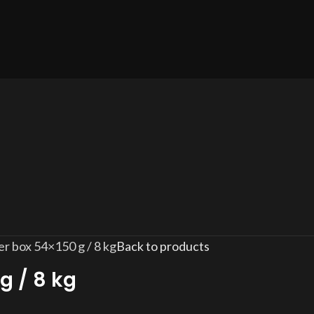
r box 54×150 g / 8 kg
Back to products
g / 8 kg