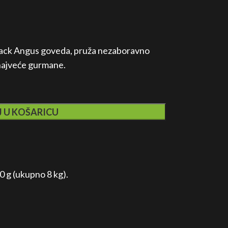
lack Angus goveda, pruža nezaboravno
i najveće gurmane.
 U KOŠARICU
0 g (ukupno 8 kg).