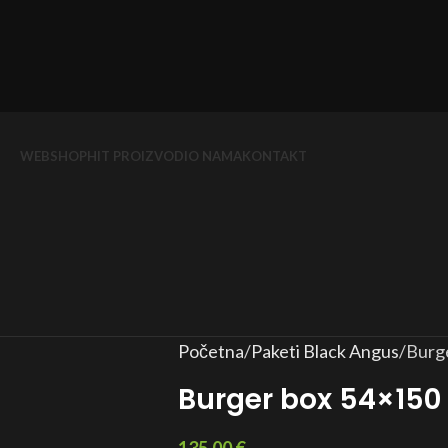
WEBSHOP
HIT PROIZVODI
O NAMA
KONTAKT
Početna
Paketi Black Angus
Burge
Burger box 54×150 