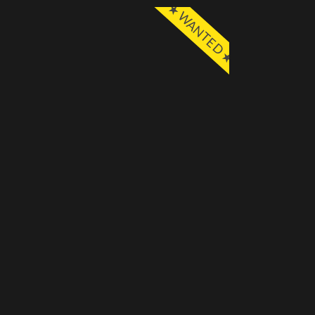
★ WANTED ★