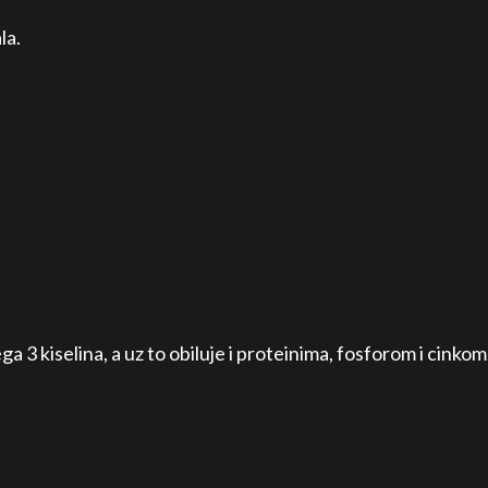
la.
 3 kiselina, a uz to obiluje i proteinima, fosforom i cinkom