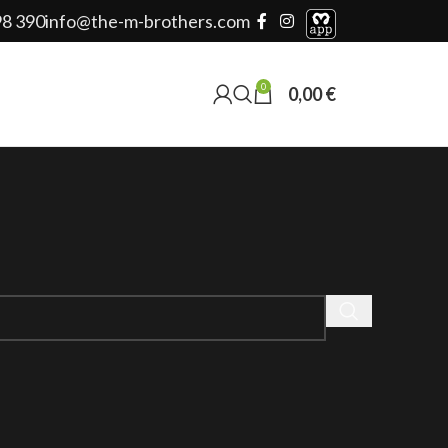
98 390
info@the-m-brothers.com
0
0,00
€