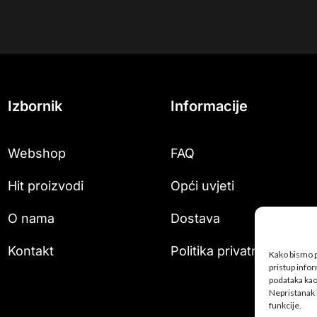
Izbornik
Informacije
Webshop
FAQ
Hit proizvodi
Opći uvjeti
O nama
Dostava
Kontakt
Politika privatnosti
Kako bismo pr
pristup info
podataka kao 
Nepristanak 
funkcije.