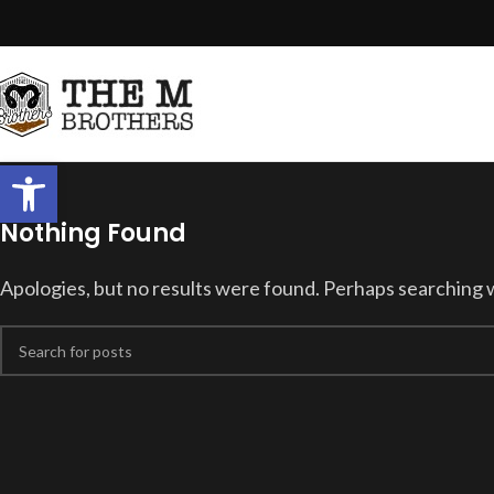
Open toolbar
Nothing Found
Apologies, but no results were found. Perhaps searching wil