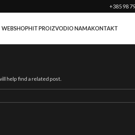
+385 98 7
WEBSHOP
HIT PROIZVODI
O NAMA
KONTAKT
l help find a related post.