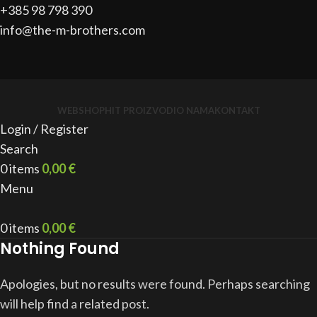
+385 98 798 390
info@the-m-brothers.com
WEBSHOP
HIT PROIZVODI
O NAMA
KONTAKT
Login / Register
Search
0
items
0,00
€
Menu
0
items
0,00
€
Nothing Found
Apologies, but no results were found. Perhaps searching
will help find a related post.