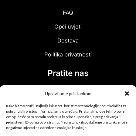
FAQ
Opći uvjeti
Dostava
Politika privatnosti
Pratite nas
Upravljanje pristankom
Kako bismo pružili najbolja iskustva, koristimo tehnologije poput kolačića za
pohranu i/ili pristup informacijama o uređaju. Pristanak na ove tehnologije
omogućit će nam obradu podataka kao što su ponašanje pregledavanja ili
Upis u newsletter!
jedinstveni ID-ovi na ovoj stranici. Nepristanak ili povlačenje pristanka može
negativno utjecati na određene značajke i funkcije.