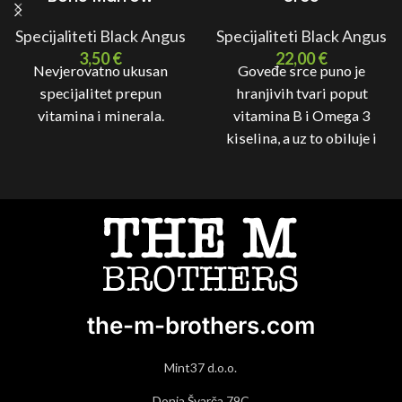
Specijaliteti Black Angus
Specijaliteti Black Angus
3,50
€
22,00
€
Nevjerovatno ukusan
Goveđe srce puno je
specijalitet prepun
hranjivih tvari poput
vitamina i minerala.
vitamina B i Omega 3
kiselina, a uz to obiluje i
proteinima, fosforom i
cinkom.
the-m-brothers.com
Mint37 d.o.o.
Donja Švarča 79C