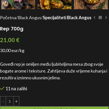
Početna
Black Angus
Specijaliteti Black Angus
Rep 700g
21,00
€
30,00 eur/kg
Goveđi rep je omiljen među ljubiteljima mesa zbog svoje
bogate arome i teksture. Zahtijeva duže vrijeme kuhanja i
rezultira iznimno ukusnim jelima.
11 na zalihi