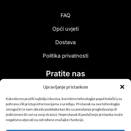
FAQ
Opći uvjeti
Dostava
Politika privatnosti
Pratite nas
Upravljanje pristankom
Kako bismo pružili najbolja iskustva, koristimo tehnologije poput kolačića za
pohranu i/ili pristup informacijama o uređaju. Pristanak na ove tehnologije
omogućit će nam obradu podataka kao što su ponašanje pregledavanja ili
jedinstveni ID-ovi na ovoj stranici. Nepristanak ili povlačenje pristanka može
Upis u newsletter!
negativno utjecati na određene značajke i funkcije.