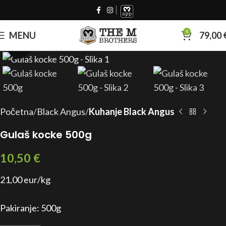
4
MENU
79,00
Click to enlarge
Početna
Black Angus
Kuhanje Black Angus
Gulaš kocke 500g
10,50
€
21,00 eur/kg
Pakiranje: 500g