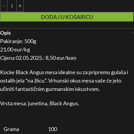
DODAJ U KOŠARICU
Opis
Pakiranje: 500g
21,00 eur/kg
Cijena 02.05.2025.: 8,50 eur/kom
Kocke Black Angus mesa idealne su za pripremu gulaša i
ostalih jela “na žlicu”. Vrhunski okus mesa vaše će jelo
učiniti fantastičnim gurmanskim iskustvom.
Vrsta mesa: junetina, Black Angus.
Grama
100