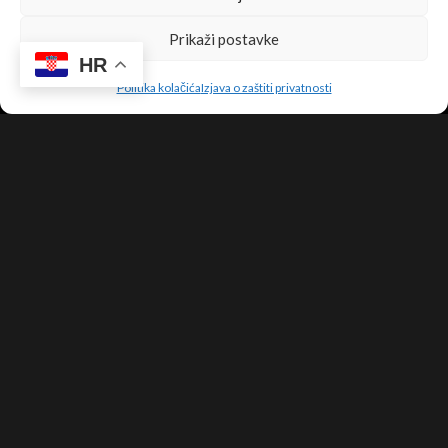
FAQ
Prikaži postavke
Opći uvjeti
HR
Politika kolačića
Izjava o zaštiti privatnosti
Dostava
Politika privatnosti
Pratite nas
Upis u newsletter!
Sigurnost online plaćanja