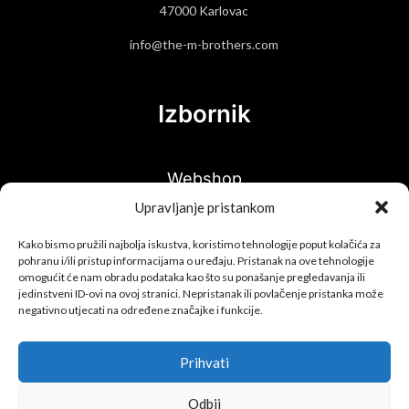
47000 Karlovac
info@the-m-brothers.com
Izbornik
Webshop
Upravljanje pristankom
Hit proizvodi
Kako bismo pružili najbolja iskustva, koristimo tehnologije poput kolačića za
O nama
pohranu i/ili pristup informacijama o uređaju. Pristanak na ove tehnologije
omogućit će nam obradu podataka kao što su ponašanje pregledavanja ili
jedinstveni ID-ovi na ovoj stranici. Nepristanak ili povlačenje pristanka može
Kontakt
negativno utjecati na određene značajke i funkcije.
Informacije
Prihvati
Odbij